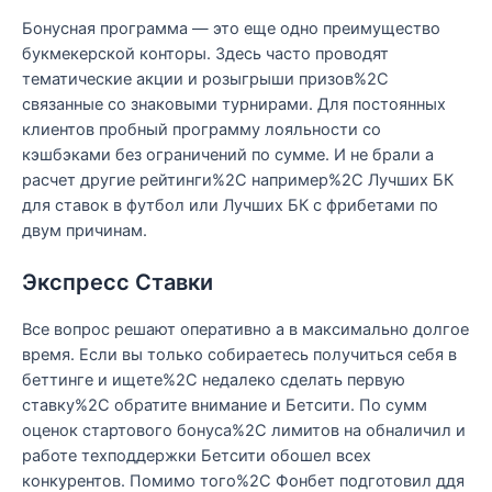
Бонусная программа — это еще одно преимущество
букмекерской конторы. Здесь часто проводят
тематические акции и розыгрыши призов%2C
связанные со знаковыми турнирами. Для постоянных
клиентов пробный программу лояльности со
кэшбэками без ограничений по сумме. И не брали а
расчет другие рейтинги%2C например%2C Лучших БК
для ставок в футбол или Лучших БК с фрибетами по
двум причинам.
Экспресс Ставки
Все вопрос решают оперативно а в максимально долгое
время. Если вы только собираетесь получиться себя в
беттинге и ищете%2C недалеко сделать первую
ставку%2C обратите внимание и Бетсити. По сумм
оценок стартового бонуса%2C лимитов на обналичил и
работе техподдержки Бетсити обошел всех
конкурентов. Помимо того%2C Фонбет подготовил ддя