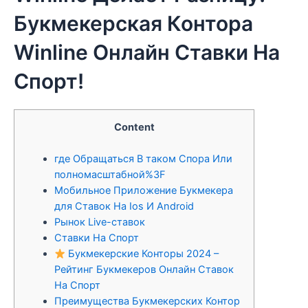
Букмекерская Контора
Winline Онлайн Ставки На
Спорт!
Content
где Обращаться В таком Спора Или
полномасштабной%3F
Мобильное Приложение Букмекера
для Ставок На Ios И Android
Рынок Live-ставок
Ставки На Спорт
Букмекерские Конторы 2024 –
Рейтинг Букмекеров Онлайн Ставок
На Спорт
Преимущества Букмекерских Контор