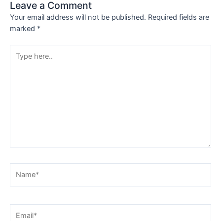
Leave a Comment
Your email address will not be published.
Required fields are
marked
*
Type
here..
Name*
Email*