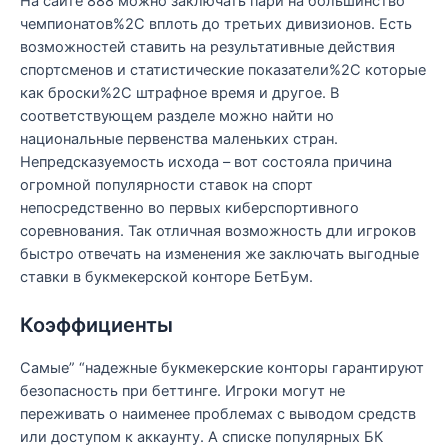
На сайте 888 можно заключать пари на большинство
чемпионатов%2C вплоть до третьих дивизионов. Есть
возможностей ставить на результативные действия
спортсменов и статистические показатели%2C которые
как броски%2C штрафное время и другое. В
соответствующем разделе можно найти но
национальные первенства маленьких стран.
Непредсказуемость исхода – вот состояла причина
огромной популярности ставок на спорт
непосредственно во первых киберспортивного
соревнования. Так отличная возможность дли игроков
быстро отвечать на изменения же заключать выгодные
ставки в букмекерской конторе БетБум.
Коэффициенты
Самые” “надежные букмекерские конторы гарантируют
безопасность при беттинге. Игроки могут не
переживать о наименее проблемах с выводом средств
или доступом к аккаунту. А списке популярных БК