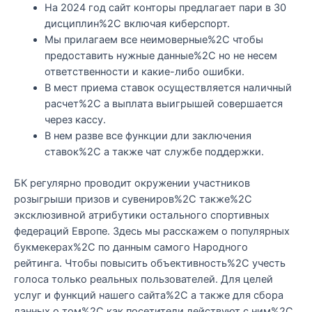
На 2024 год сайт конторы предлагает пари в 30
дисциплин%2C включая киберспорт.
Мы прилагаем все неимоверные%2C чтобы
предоставить нужные данные%2C но не несем
ответственности и какие-либо ошибки.
В мест приема ставок осуществляется наличный
расчет%2C а выплата выигрышей совершается
через кассу.
В нем разве все функции дли заключения
ставок%2C а также чат службе поддержки.
БК регулярно проводит окружении участников
розыгрыши призов и сувениров%2C также%2C
эксклюзивной атрибутики остального спортивных
федераций Европе. Здесь мы расскажем о популярных
букмекерах%2C по данным самого Народного
рейтинга. Чтобы повысить объективность%2C учесть
голоса только реальных пользователей. Для целей
услуг и функций нашего сайта%2C а также для сбора
данных о том%2C как посетители действуют с ним%2C