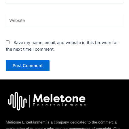
Website
Save my name, email, and website in this browser for
the next time I comment.
Meletone Entertainment is a company dedicated to the commercial
exploitation of musical works and the management of copyright. Our