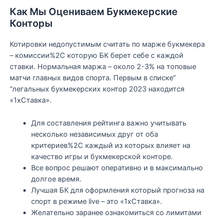
Как Мы Оцениваем Букмекерские
Конторы
Котировки недопустимым считать по марже букмекера
– комиссии%2C которую БК берет себе с каждой
ставки. Нормальная маржа – около 2-3% на топовые
матчи главных видов спорта. Первым в списке”
“легальных букмекерских контор 2023 находится
«1хСтавка».
Для составления рейтинга важно учитывать
несколько независимых друг от оба
критериев%2C каждый из которых влияет на
качество игры и букмекерской конторе.
Все вопрос решают оперативно и в максимально
долгое время.
Лучшая БК для оформления который прогноза на
спорт в режиме live – это «1хСтавка».
Желательно заранее ознакомиться со лимитами