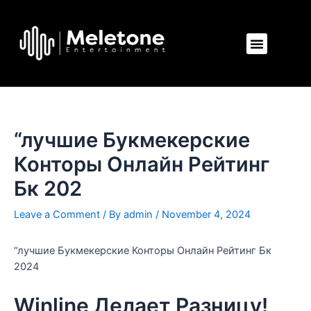
Skip
Post
to
navigation
Menu
content
“лучшие Букмекерские
Конторы Онлайн Рейтинг
Бк 202
Leave a Comment
/ By
admin
/
November 4, 2024
“лучшие Букмекерские Конторы Онлайн Рейтинг Бк
2024
Winline Делает Разницу!