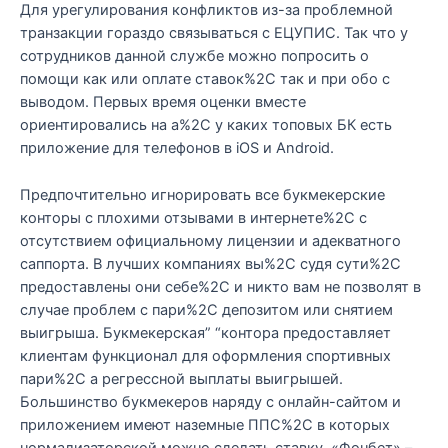
Для урегулирования конфликтов из-за проблемной
транзакции гораздо связываться с ЕЦУПИС. Так что у
сотрудников данной службе можно попросить о
помощи как или оплате ставок%2C так и при обо с
выводом. Первых время оценки вместе
ориентировались на а%2C у каких топовых БК есть
приложение для телефонов в iOS и Android.
Предпочтительно игнорировать все букмекерские
конторы с плохими отзывами в интернете%2C с
отсутствием официальному лицензии и адекватного
саппорта. В лучших компаниях вы%2C судя сути%2C
предоставлены они себе%2C и никто вам не позволят в
случае проблем с пари%2C депозитом или снятием
выигрыша. Букмекерская” “контора предоставляет
клиентам функционал для оформления спортивных
пари%2C а регрессной выплаты выигрышей.
Большинство букмекеров наряду с онлайн-сайтом и
приложением имеют наземные ППС%2C в которых
нормализаторской можно сделать ставку. «Фонбет» –