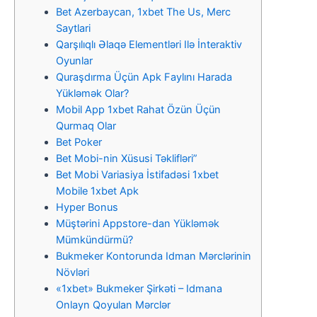
Bet Azerbaycan, 1xbet The Us, Merc
Saytlari
Qarşılıqlı Əlaqə Elementləri Ilə İnteraktiv
Oyunlar
Quraşdırma Üçün Apk Faylını Harada
Yükləmək Olar?
Mobil App 1xbet Rahat Özün Üçün
Qurmaq Olar
Bet Poker
Bet Mobi-nin Xüsusi Təklifləri”
Bet Mobi Variasiya İstifadəsi 1xbet
Mobile 1xbet Apk
Hyper Bonus
Müştərini Appstore-dan Yükləmək
Mümkündürmü?
Bukmeker Kontorunda Idman Mərclərinin
Növləri
«1xbet» Bukmeker Şirkəti – Idmana
Onlayn Qoyulan Mərclər