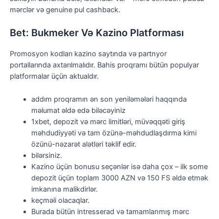
mərclər və genuine pul cashback.
Bet: Bukmeker Və Kazino Platforması
Promosyon kodları kazino saytında və partnyor
portallarında axtarılmalıdır. Bahis proqramı bütün populyar
platformalar üçün aktualdır.
addım proqramın ən son yeniləmələri haqqında
məlumat əldə edə biləcəyiniz
1xbet, depozit və mərc limitləri, müvəqqəti giriş
məhdudiyyəti və tam özünə-məhdudlaşdırma kimi
özünü-nəzarət alətləri təklif edir.
bilərsiniz.
Kazino üçün bonusu seçənlər isə daha çox – ilk some
depozit üçün toplam 3000 AZN və 150 FS əldə etmək
imkanına malikdirlər.
keçməli olacaqlar.
Burada bütün intresserad və tamamlanmış mərc