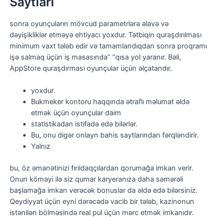
Saytlari
sonra oyunçuların mövcud parametrlərə əlavə və
dəyişikliklər etməyə ehtiyacı yoxdur. Tətbiqin quraşdırılması
minimum vaxt tələb edir və tamamlandıqdan sonra proqramı
işə salmaq üçün iş masasında” “qısa yol yaranır. Bəli,
AppStore quraşdırması oyunçular üçün əlçatandır.
yoxdur.
Bukmeker kontoru haqqında ətraflı məlumat əldə
etmək üçün oyunçular daim
statistikadan istifadə edə bilərlər.
Bu, onu digər onlayn bahis saytlarından fərqləndirir.
Yalnız
bu, öz əmanətinizi fırıldaqçılardan qorumağa imkan verir.
Onun köməyi ilə siz qumar karyeranıza daha səmərəli
başlamağa imkan verəcək bonuslar da əldə edə bilərsiniz.
Qeydiyyat üçün eyni dərəcədə vacib bir tələb, kazinonun
istənilən bölməsində real pul üçün mərc etmək imkanıdır.