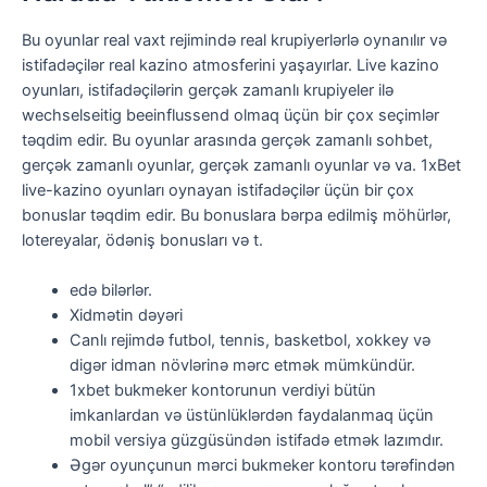
Bu oyunlar real vaxt rejimində real krupiyerlərlə oynanılır və
istifadəçilər real kazino atmosferini yaşayırlar. Live kazino
oyunları, istifadəçilərin gerçək zamanlı krupiyeler ilə
wechselseitig beeinflussend olmaq üçün bir çox seçimlər
təqdim edir. Bu oyunlar arasında gerçək zamanlı sohbet,
gerçək zamanlı oyunlar, gerçək zamanlı oyunlar və va. 1xBet
live-kazino oyunları oynayan istifadəçilər üçün bir çox
bonuslar təqdim edir. Bu bonuslara bərpa edilmiş möhürlər,
lotereyalar, ödəniş bonusları və t.
edə bilərlər.
Xidmətin dəyəri
Canlı rejimdə futbol, tennis, basketbol, xokkey və
digər idman növlərinə mərc etmək mümkündür.
1xbet bukmeker kontorunun verdiyi bütün
imkanlardan və üstünlüklərdən faydalanmaq üçün
mobil versiya güzgüsündən istifadə etmək lazımdır.
Əgər oyunçunun mərci bukmeker kontoru tərəfindən