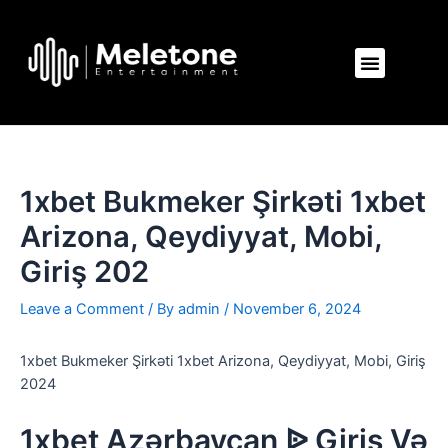
Skip
Post
to
navigation
Menu
content
1xbet Bukmeker Şirkəti 1xbet
Arizona, Qeydiyyat, Mobi,
Giriş 202
Leave a Comment
/ By
admin
/
November 6, 2024
1xbet Bukmeker Şirkəti 1xbet Arizona, Qeydiyyat, Mobi, Giriş
2024
1xbet Azərbaycan ᐉ Giriş Və