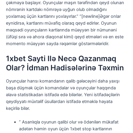
çəkməyə başlayır. Oyunçular maşın tərəfindən qeyd olunan
nömrənin kartdakı nömrəyə uyğun olub olmadığını
yoxlamaq üçün kartlarını yoxlayırlar.” “[newline]Əgər onlar
eynidirsə, kartlarını müvafiq olaraq qeyd edirlər. Oyunun
məqsədi oyunçuların kartlarında müəyyən bir nümunəni
(üfüqi sıra və ahora diaqonal kimi) qeyd etmələri və en este
momento müəyyən sayda rəqəmlər göstərmələridir.
1xbet Sayti Ilə Necə Qazanmaq
Olar? İdman Hadisələrinə Təxmin
Oyunçular hansı komandanın qalib gələcəyini daha yaxşı
başa düşmək üçün komandalar və oyunçular haqqında
əlavə statistikadan istifadə edə bilərlər. Yeni istifadəçilərin
qeydiyyatı müxtəlif üsullardan istifadə etməklə həyata
keçirilə bilər.
” Asanlıqla oyunun qalibi olur və ödənilən mükafat
adətən həmin oyun üçün 1xbet stop kartlarının