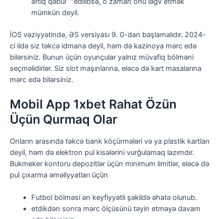
artıq qəbul” “edilibsə, o zaman onu ləğv etmək
mümkün deyil.
İOS vəziyyətində, ƏS versiyası 9. 0-dan başlamalıdır. 2024-
ci ildə siz təkcə idmana deyil, həm də kazinoya mərc edə
bilərsiniz. Bunun üçün oyunçular yalnız müvafiq bölməni
seçməlidirlər. Siz slot maşınlarına, eləcə də kart masalarına
mərc edə bilərsiniz.
Mobil App 1xbet Rahat Özün
Üçün Qurmaq Olar
Onların arasında təkcə bank köçürmələri və ya plastik kartları
deyil, həm də elektron pul kisələrini vurğulamaq lazımdır.
Bukmeker kontoru depozitlər üçün minimum limitlər, eləcə də
pul çıxarma əməliyyatları üçün
Futbol bölməsi ən keyfiyyətli şəkildə əhatə olunub.
etdikdən sonra mərc ölçüsünü təyin etməyə davam