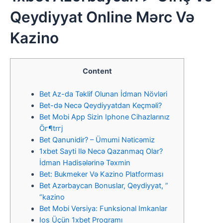
Qeydiyyat Online Mərc Və
Kazino
Content
Bet Az-da Təklif Olunan İdman Növləri
Bet-də Necə Qeydiyyatdan Keçməli?
Bet Mobi App Sizin Iphone Cihazlarınız
Öг¶trгј
Bet Qanunidir? – Ümumi Nəticəmiz
1xbet Sayti Ilə Necə Qazanmaq Olar?
İdman Hadisələrinə Təxmin
Bet: Bukmeker Və Kazino Platforması
Bet Azərbaycan Bonuslar, Qeydiyyat, ”
“kazino
Bet Mobi Versiya: Funksional Imkanlar
Ios Üçün 1xbet Proqramı