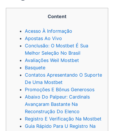
Content
Acesso À Informação
Apostas Ao Vivo
Conclusão: O Mostbet É Sua
Melhor Seleção No Brasil
Avaliações Weil Mostbet
Basquete
Contatos Apresentando O Suporte
De Uma Mostbet
Promoções E Bônus Generosos
Abaixo Do Palpeur: Cardinals
Avançaram Bastante Na
Reconstrução Do Elenco
Registro E Verificação Na Mostbet
Guia Rápido Para U Registro Na