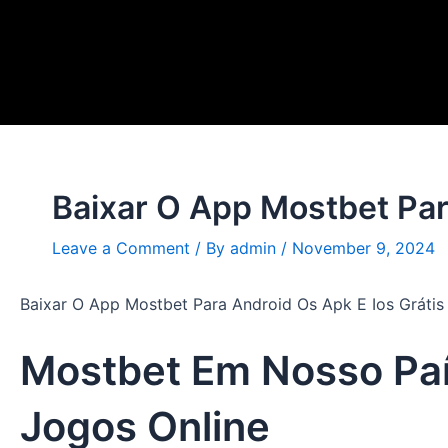
Skip
Post
to
navigation
content
Baixar O App Mostbet Par
Leave a Comment
/ By
admin
/
November 9, 2024
Baixar O App Mostbet Para Android Os Apk E Ios Grátis
Mostbet Em Nosso Paí
Jogos Online