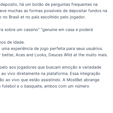
e deposito, há um botão de perguntas frequentes na
eve muchas as formas possíveis de depositar fundos na
 no Brasil et no país escolhido pelo jogador.
ra sobre um cassino” “genuine em casa e poderá
nos de idade.
uma experiência de jogo perfeita para seus usuários.
better, Aces and Looks, Deuces Wild at the muito mais.
apelo aos jogadores que buscam emoção e variedade
 ao vivo diretamente na plataforma. Essa integração
 ao vivo que estão assistindo. A MostBet abrange
o o futebol e o basquete, ambos com um número