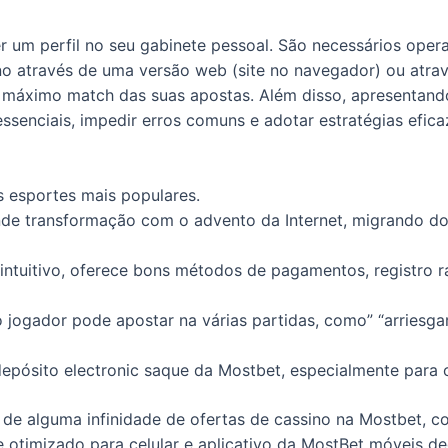
her um perfil no seu gabinete pessoal. São necessários ope
no através de uma versão web (site no navegador) ou atra
r o máximo match das suas apostas. Além disso, apresentan
essenciais, impedir erros comuns e adotar estratégias efic
s esportes mais populares.
e transformação com o advento da Internet, migrando dos 
ntuitivo, oferece bons métodos de pagamentos, registro ráp
o jogador pode apostar na várias partidas, como” “arriesga
epósito electronic saque da Mostbet, especialmente para 
de alguma infinidade de ofertas de cassino na Mostbet, 
otimizado para celular e aplicativo da MostBet móveis ded