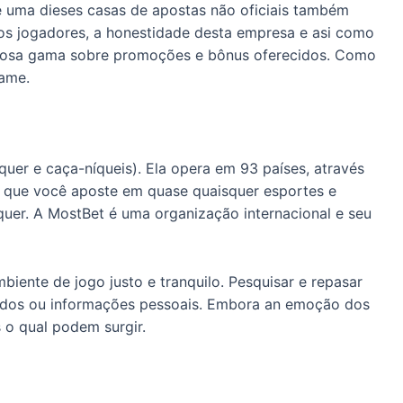
t é uma dieses casas de apostas não oficiais também
aos jogadores, a honestidade desta empresa e asi como
enerosa gama sobre promoções e bônus oferecidos. Como
game.
uer e caça-níqueis). Ela opera em 93 países, através
de que você aposte em quase quaisquer esportes e
quer. A MostBet é uma organização internacional e seu
biente de jogo justo e tranquilo. Pesquisar e repasar
undos ou informações pessoais. Embora an emoção dos
s o qual podem surgir.