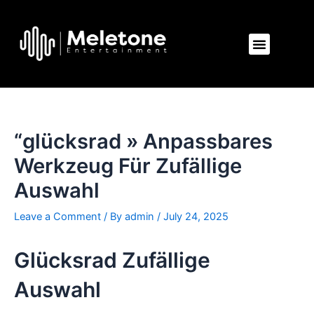
Skip
Post
to
navigation
Menu
content
“glücksrad » Anpassbares
Werkzeug Für Zufällige
Auswahl
Leave a Comment
/ By
admin
/
July 24, 2025
Glücksrad Zufällige
Auswahl