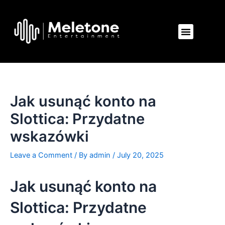
Skip
Post
to
navigation
Menu
content
Jak usunąć konto na
Slottica: Przydatne
wskazówki
Leave a Comment
/ By
admin
/
July 20, 2025
Jak usunąć konto na
Slottica: Przydatne