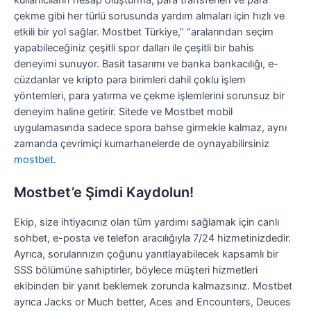
çekme gibi her türlü sorusunda yardım almaları için hızlı ve
etkili bir yol sağlar. Mostbet Türkiye,” “aralarından seçim
yapabileceğiniz çeşitli spor dalları ile çeşitli bir bahis
deneyimi sunuyor. Basit tasarımı ve banka bankacılığı, e-
cüzdanlar ve kripto para birimleri dahil çoklu işlem
yöntemleri, para yatırma ve çekme işlemlerini sorunsuz bir
deneyim haline getirir. Sitede ve Mostbet mobil
uygulamasında sadece spora bahse girmekle kalmaz, aynı
zamanda çevrimiçi kumarhanelerde de oynayabilirsiniz
mostbet
.
Mostbet’e Şimdi Kaydolun!
Ekip, size ihtiyacınız olan tüm yardımı sağlamak için canlı
sohbet, e-posta ve telefon aracılığıyla 7/24 hizmetinizdedir.
Ayrıca, sorularınızın çoğunu yanıtlayabilecek kapsamlı bir
SSS bölümüne sahiptirler, böylece müşteri hizmetleri
ekibinden bir yanıt beklemek zorunda kalmazsınız. Mostbet
ayrıca Jacks or Much better, Aces and Encounters, Deuces