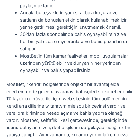
paylaşmaktadır.
Ancak, bu teşviklerin yanı sıra, bazı koşullar ve
şartların da bonusları etkin olarak kullanabilmek için
yerine getirilmesi gerektiğini unutmamak önemli.
30’dan fazla spor dalında bahis oynayabilirsiniz ve
her biri yalnızca en iyi oranlara ve bahis pazarlarına
sahiptir.
MostBet’in tüm kumar faaliyetleri mobil uygulamalar
üzerinden yürütülebilir ve dünyanın her yerinden
oynayabilir ve bahis yapabilirsiniz.
MostBet, “kendi” bölgelerinde objektif bir avantaj elde
ederken, önde gelen uluslararası bahisçilerle rekabet edebilir.
Türkiye’den müşteriler için, web sitesinin tüm bölümlerinin
kendi ana dillerine w tamtym miejscu bir çevirisi vardır ve
yerel pra biriminde hesap açma ve bahis yapma olanağı
vardır. Mostbet, şeffaflık ilkesi çerçevesinde, gerektiğinde
lisans detaylarını ve şirket bilgilerini sorgulayabileceğiniz bir
yapıya sahiptir. Aynı zamanda, kullanıcı yorumları empieza