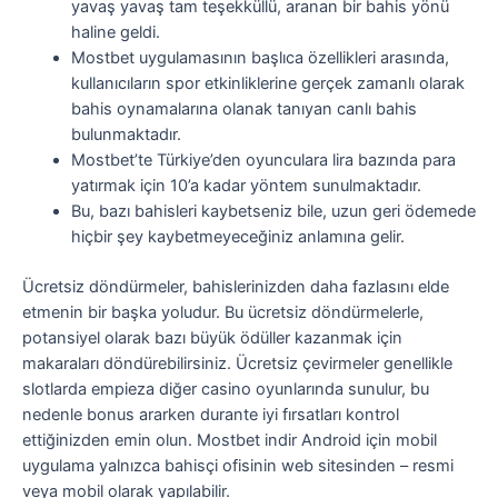
yavaş yavaş tam teşekküllü, aranan bir bahis yönü
haline geldi.
Mostbet uygulamasının başlıca özellikleri arasında,
kullanıcıların spor etkinliklerine gerçek zamanlı olarak
bahis oynamalarına olanak tanıyan canlı bahis
bulunmaktadır.
Mostbet’te Türkiye’den oyunculara lira bazında para
yatırmak için 10’a kadar yöntem sunulmaktadır.
Bu, bazı bahisleri kaybetseniz bile, uzun geri ödemede
hiçbir şey kaybetmeyeceğiniz anlamına gelir.
Ücretsiz döndürmeler, bahislerinizden daha fazlasını elde
etmenin bir başka yoludur. Bu ücretsiz döndürmelerle,
potansiyel olarak bazı büyük ödüller kazanmak için
makaraları döndürebilirsiniz. Ücretsiz çevirmeler genellikle
slotlarda empieza diğer casino oyunlarında sunulur, bu
nedenle bonus ararken durante iyi fırsatları kontrol
ettiğinizden emin olun. Mostbet indir Android için mobil
uygulama yalnızca bahisçi ofisinin web sitesinden – resmi
veya mobil olarak yapılabilir.