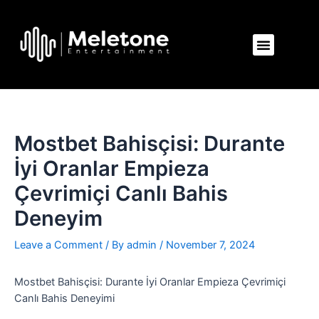
Skip
Post
to
navigation
Menu
content
Mostbet Bahisçisi: Durante
İyi Oranlar Empieza
Çevrimiçi Canlı Bahis
Deneyim
Leave a Comment
/ By
admin
/
November 7, 2024
Mostbet Bahisçisi: Durante İyi Oranlar Empieza Çevrimiçi
Canlı Bahis Deneyimi