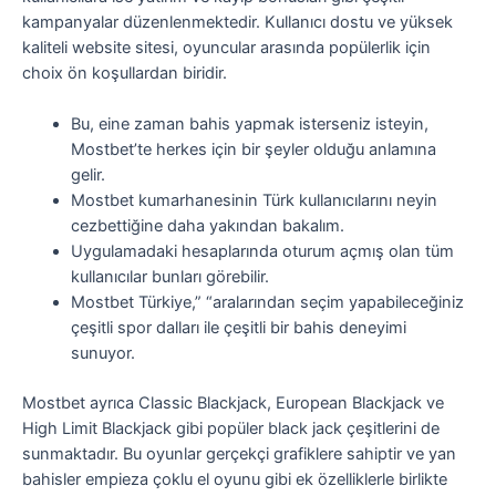
kampanyalar düzenlenmektedir. Kullanıcı dostu ve yüksek
kaliteli website sitesi, oyuncular arasında popülerlik için
choix ön koşullardan biridir.
Bu, eine zaman bahis yapmak isterseniz isteyin,
Mostbet’te herkes için bir şeyler olduğu anlamına
gelir.
Mostbet kumarhanesinin Türk kullanıcılarını neyin
cezbettiğine daha yakından bakalım.
Uygulamadaki hesaplarında oturum açmış olan tüm
kullanıcılar bunları görebilir.
Mostbet Türkiye,” “aralarından seçim yapabileceğiniz
çeşitli spor dalları ile çeşitli bir bahis deneyimi
sunuyor.
Mostbet ayrıca Classic Blackjack, European Blackjack ve
High Limit Blackjack gibi popüler black jack çeşitlerini de
sunmaktadır. Bu oyunlar gerçekçi grafiklere sahiptir ve yan
bahisler empieza çoklu el oyunu gibi ek özelliklerle birlikte