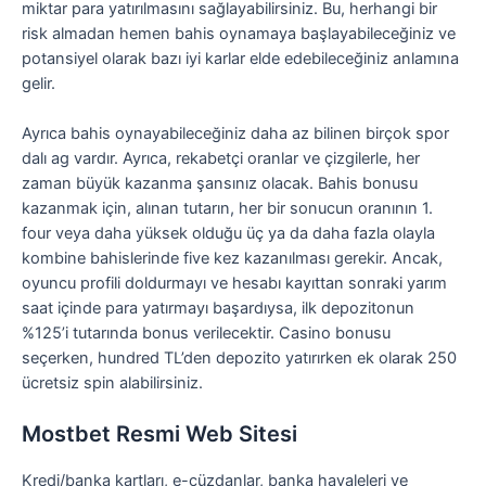
miktar para yatırılmasını sağlayabilirsiniz. Bu, herhangi bir
risk almadan hemen bahis oynamaya başlayabileceğiniz ve
potansiyel olarak bazı iyi karlar elde edebileceğiniz anlamına
gelir.
Ayrıca bahis oynayabileceğiniz daha az bilinen birçok spor
dalı ag vardır. Ayrıca, rekabetçi oranlar ve çizgilerle, her
zaman büyük kazanma şansınız olacak. Bahis bonusu
kazanmak için, alınan tutarın, her bir sonucun oranının 1.
four veya daha yüksek olduğu üç ya da daha fazla olayla
kombine bahislerinde five kez kazanılması gerekir. Ancak,
oyuncu profili doldurmayı ve hesabı kayıttan sonraki yarım
saat içinde para yatırmayı başardıysa, ilk depozitonun
%125’i tutarında bonus verilecektir. Casino bonusu
seçerken, hundred TL’den depozito yatırırken ek olarak 250
ücretsiz spin alabilirsiniz.
Mostbet Resmi Web Sitesi
Kredi/banka kartları, e-cüzdanlar, banka havaleleri ve