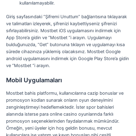
kullanılamayabilir.
Giriş sayfasındaki “Şifremi Unuttum” bağlantısına tıklayarak
ve talimatları izleyerek, şifrenizi kaybettiyseniz şifrenizi
sıfırlayabilirsiniz. Mostbet iOS uygulamasını indirmek için
App Store’a gidin ve “Mostbet “i arayın. Uygulamayı
bulduğunuzda, “Get” butonuna tıklayın ve uygulamayı kısa
sürede cihazınıza yüklemiş olacaksınız. Mostbet Google
android uygulamasını indirmek için Google Play Store’a gidin
ve “Mostbet “i arayın.
Mobil Uygulamaları
Mostbet bahis platformu, kullanıcılarına cazip bonuslar ve
promosyon kodları sunarak onların oyun deneyimini
zenginleştirmeyi hedeflemektedir. İster spor bahisleri
alanında isterse para online casino oyunlarında farklı
promosyon seçeneklerinden faydalanmak mümkündür.
Örneğin, yeni üyeler için hoş geldin bonusu, mevcut
kullanıcılara ise yatırım ve kayıp bonusları gibi çeşitli