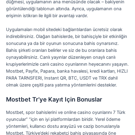
düğmesi, uygulamanın ana menüsünde olacak – bakiyenin
görüntülendiği tablonun altında. Ayrıca, uygulamanın ona
erişimin istikrarı ile ilgili bir avantajı vardır.
Uygulamaları mobil sitedeki bağlantılardan ücretsiz olarak
indirebilirsiniz. Olağan bahislerde, bir bahisçiyle bir etkinliğin
sonucuna ya da bir oyunun sonucuna bahis oynarsınız.
Bahis şirketi oranları belirler ve siz de bu oranlara bahis
oynayabilirsiniz. Canlı yayınlar düzenleyen onaylı canlı
krupiyerlerimizle canlı casino oyunlarının heyecanını yaşayın.
Mostbet, Payfix, Papara, banka havalesi, kredi kartları, HIZLI
PARA TARNSFERI, Instant QR, BTC, USDT ve TRX dahil
olmak üzere çeşitli para yatırma yöntemlerini destekler.
Mostbet Tr’ye Kayıt Için Bonuslar
Mostbet, spor bahislerini ve online casino oyunlarını 7 Türk
oyuncular” “için en iyi platformlardan biridir. Yerel ödeme
yöntemleri, kullanıcı dostu arayüzü ve cazip bonuslarıyla
Mostbet, Türkiye’deki rekabetçi bahis piyasasında öne