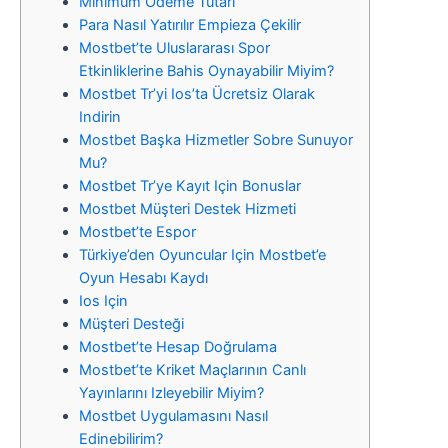
Minimum Ödeme Tutarı
Para Nasıl Yatırılır Empieza Çekilir
Mostbet’te Uluslararası Spor
Etkinliklerine Bahis Oynayabilir Miyim?
Mostbet Tr’yi Ios’ta Ücretsiz Olarak
Indirin
Mostbet Başka Hizmetler Sobre Sunuyor
Mu?
Mostbet Tr’ye Kayıt Için Bonuslar
Mostbet Müşteri Destek Hizmeti
Mostbet’te Espor
Türkiye’den Oyuncular Için Mostbet’e
Oyun Hesabı Kaydı
Ios Için
Müşteri Desteği
Mostbet’te Hesap Doğrulama
Mostbet’te Kriket Maçlarının Canlı
Yayınlarını Izleyebilir Miyim?
Mostbet Uygulamasını Nasıl
Edinebilirim?