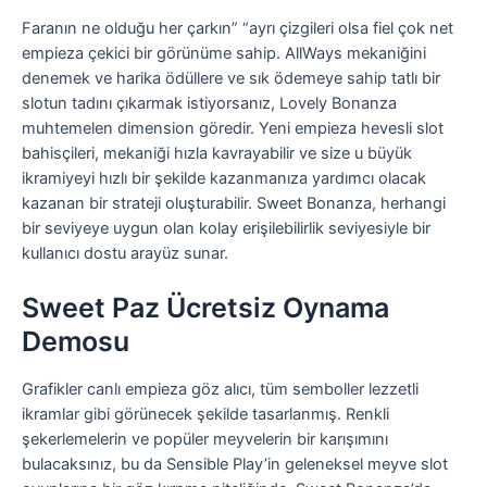
Faranın ne olduğu her çarkın” “ayrı çizgileri olsa fiel çok net
empieza çekici bir görünüme sahip. AllWays mekaniğini
denemek ve harika ödüllere ve sık ödemeye sahip tatlı bir
slotun tadını çıkarmak istiyorsanız, Lovely Bonanza
muhtemelen dimension göredir. Yeni empieza hevesli slot
bahisçileri, mekaniği hızla kavrayabilir ve size u büyük
ikramiyeyi hızlı bir şekilde kazanmanıza yardımcı olacak
kazanan bir strateji oluşturabilir. Sweet Bonanza, herhangi
bir seviyeye uygun olan kolay erişilebilirlik seviyesiyle bir
kullanıcı dostu arayüz sunar.
Sweet Paz Ücretsiz Oynama
Demosu
Grafikler canlı empieza göz alıcı, tüm semboller lezzetli
ikramlar gibi görünecek şekilde tasarlanmış. Renkli
şekerlemelerin ve popüler meyvelerin bir karışımını
bulacaksınız, bu da Sensible Play’in geleneksel meyve slot