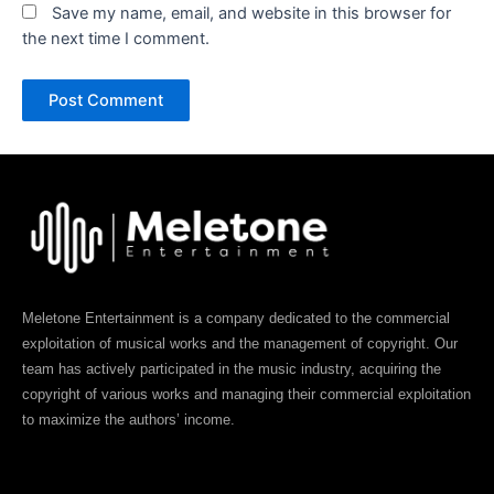
Save my name, email, and website in this browser for
the next time I comment.
Meletone Entertainment is a company dedicated to the commercial
exploitation of musical works and the management of copyright. Our
team has actively participated in the music industry, acquiring the
copyright of various works and managing their commercial exploitation
to maximize the authors’ income.