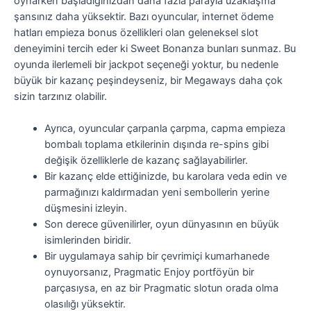
oynarken başladığınızdan daha fazla parayla uzaklaşma
şansınız daha yüksektir. Bazı oyuncular, internet ödeme
hatları empieza bonus özellikleri olan geleneksel slot
deneyimini tercih eder ki Sweet Bonanza bunları sunmaz. Bu
oyunda ilerlemeli bir jackpot seçeneği yoktur, bu nedenle
büyük bir kazanç peşindeyseniz, bir Megaways daha çok
sizin tarzınız olabilir.
Ayrıca, oyuncular çarpanla çarpma, capma empieza
bombalı toplama etkilerinin dışında re-spins gibi
değişik özelliklerle de kazanç sağlayabilirler.
Bir kazanç elde ettiğinizde, bu karolara veda edin ve
parmağınızı kaldırmadan yeni sembollerin yerine
düşmesini izleyin.
Son derece güvenilirler, oyun dünyasının en büyük
isimlerinden biridir.
Bir uygulamaya sahip bir çevrimiçi kumarhanede
oynuyorsanız, Pragmatic Enjoy portföyün bir
parçasıysa, en az bir Pragmatic slotun orada olma
olasılığı yüksektir.