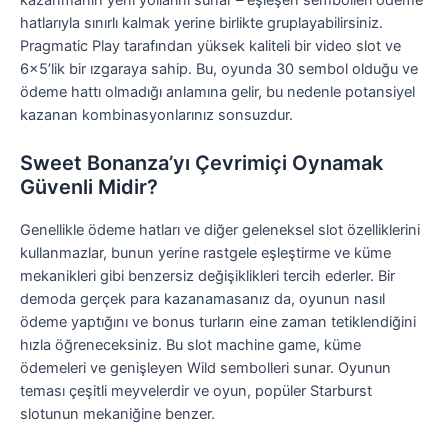
kazanmanın yeni yollarını sunar – eşleşen sembolleri ödeme
hatlarıyla sınırlı kalmak yerine birlikte gruplayabilirsiniz.
Pragmatic Play tarafından yüksek kaliteli bir video slot ve
6×5’lik bir ızgaraya sahip. Bu, oyunda 30 sembol olduğu ve
ödeme hattı olmadığı anlamına gelir, bu nedenle potansiyel
kazanan kombinasyonlarınız sonsuzdur.
Sweet Bonanza’yı Çevrimiçi Oynamak
Güvenli Midir?
Genellikle ödeme hatları ve diğer geleneksel slot özelliklerini
kullanmazlar, bunun yerine rastgele eşleştirme ve küme
mekanikleri gibi benzersiz değişiklikleri tercih ederler. Bir
demoda gerçek para kazanamasanız da, oyunun nasıl
ödeme yaptığını ve bonus turların eine zaman tetiklendiğini
hızla öğreneceksiniz. Bu slot machine game, küme
ödemeleri ve genişleyen Wild sembolleri sunar. Oyunun
teması çeşitli meyvelerdir ve oyun, popüler Starburst
slotunun mekaniğine benzer.