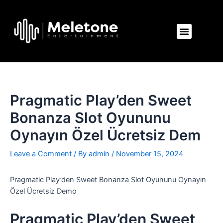
Skip
Post
to
navigation
Menu
content
Pragmatic Play’den Sweet
Bonanza Slot Oyununu
Oynayın Özel Ücretsiz Dem
Leave a Comment
/ By
admin
/
November 15, 2024
Pragmatic Play’den Sweet Bonanza Slot Oyununu Oynayın
Özel Ücretsiz Demo
Pragmatic Play’den Sweet