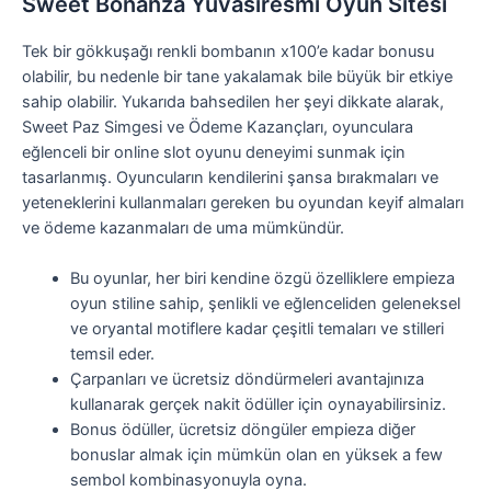
Sweet Bonanza Yuvasıresmi Oyun Sitesi
Tek bir gökkuşağı renkli bombanın x100’e kadar bonusu
olabilir, bu nedenle bir tane yakalamak bile büyük bir etkiye
sahip olabilir. Yukarıda bahsedilen her şeyi dikkate alarak,
Sweet Paz Simgesi ve Ödeme Kazançları, oyunculara
eğlenceli bir online slot oyunu deneyimi sunmak için
tasarlanmış. Oyuncuların kendilerini şansa bırakmaları ve
yeteneklerini kullanmaları gereken bu oyundan keyif almaları
ve ödeme kazanmaları de uma mümkündür.
Bu oyunlar, her biri kendine özgü özelliklere empieza
oyun stiline sahip, şenlikli ve eğlenceliden geleneksel
ve oryantal motiflere kadar çeşitli temaları ve stilleri
temsil eder.
Çarpanları ve ücretsiz döndürmeleri avantajınıza
kullanarak gerçek nakit ödüller için oynayabilirsiniz.
Bonus ödüller, ücretsiz döngüler empieza diğer
bonuslar almak için mümkün olan en yüksek a few
sembol kombinasyonuyla oyna.