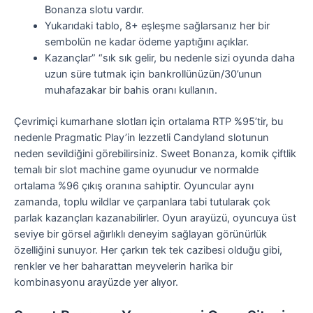
Bonanza slotu vardır.
Yukarıdaki tablo, 8+ eşleşme sağlarsanız her bir
sembolün ne kadar ödeme yaptığını açıklar.
Kazançlar” “sık sık gelir, bu nedenle sizi oyunda daha
uzun süre tutmak için bankrollünüzün/30’unun
muhafazakar bir bahis oranı kullanın.
Çevrimiçi kumarhane slotları için ortalama RTP %95’tir, bu
nedenle Pragmatic Play’in lezzetli Candyland slotunun
neden sevildiğini görebilirsiniz. Sweet Bonanza, komik çiftlik
temalı bir slot machine game oyunudur ve normalde
ortalama %96 çıkış oranına sahiptir. Oyuncular aynı
zamanda, toplu wildlar ve çarpanlara tabi tutularak çok
parlak kazançları kazanabilirler. Oyun arayüzü, oyuncuya üst
seviye bir görsel ağırlıklı deneyim sağlayan görünürlük
özelliğini sunuyor. Her çarkın tek tek cazibesi olduğu gibi,
renkler ve her baharattan meyvelerin harika bir
kombinasyonu arayüzde yer alıyor.