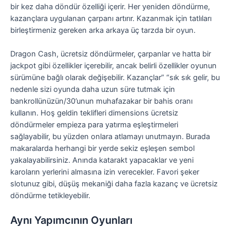
bir kez daha döndür özelliği içerir. Her yeniden döndürme,
kazançlara uygulanan çarpanı artırır. Kazanmak için tatlıları
birleştirmeniz gereken arka arkaya üç tarzda bir oyun.
Dragon Cash, ücretsiz döndürmeler, çarpanlar ve hatta bir
jackpot gibi özellikler içerebilir, ancak belirli özellikler oyunun
sürümüne bağlı olarak değişebilir. Kazançlar” “sık sık gelir, bu
nedenle sizi oyunda daha uzun süre tutmak için
bankrollünüzün/30’unun muhafazakar bir bahis oranı
kullanın. Hoş geldin teklifleri dimensions ücretsiz
döndürmeler empieza para yatırma eşleştirmeleri
sağlayabilir, bu yüzden onlara atlamayı unutmayın. Burada
makaralarda herhangi bir yerde sekiz eşleşen sembol
yakalayabilirsiniz. Anında katarakt yapacaklar ve yeni
karoların yerlerini almasına izin verecekler. Favori şeker
slotunuz gibi, düşüş mekaniği daha fazla kazanç ve ücretsiz
döndürme tetikleyebilir.
Aynı Yapımcının Oyunları