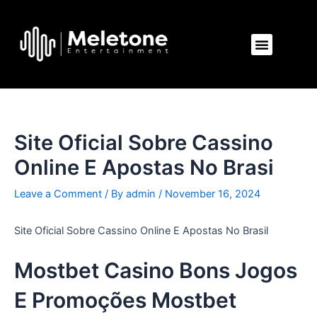
Skip
Post
to
navigation
Menu
content
Site Oficial Sobre Cassino
Online E Apostas No Brasi
Leave a Comment
/ By
admin
/
November 16, 2024
Site Oficial Sobre Cassino Online E Apostas No Brasil
Mostbet Casino Bons Jogos
E Promoções Mostbet