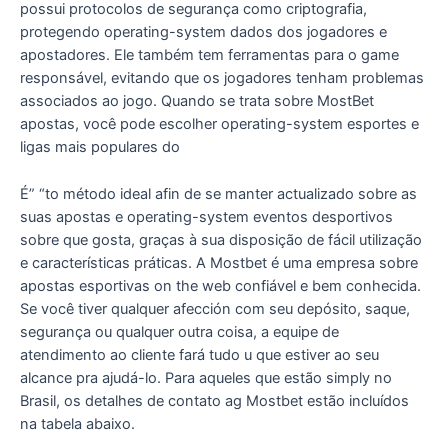
possui protocolos de segurança como criptografia,
protegendo operating-system dados dos jogadores e
apostadores. Ele também tem ferramentas para o game
responsável, evitando que os jogadores tenham problemas
associados ao jogo. Quando se trata sobre MostBet
apostas, você pode escolher operating-system esportes e
ligas mais populares do
É” “to método ideal afin de se manter actualizado sobre as
suas apostas e operating-system eventos desportivos
sobre que gosta, graças à sua disposição de fácil utilização
e características práticas. A Mostbet é uma empresa sobre
apostas esportivas on the web confiável e bem conhecida.
Se você tiver qualquer afección com seu depósito, saque,
segurança ou qualquer outra coisa, a equipe de
atendimento ao cliente fará tudo u que estiver ao seu
alcance pra ajudá-lo. Para aqueles que estão simply no
Brasil, os detalhes de contato ag Mostbet estão incluídos
na tabela abaixo.