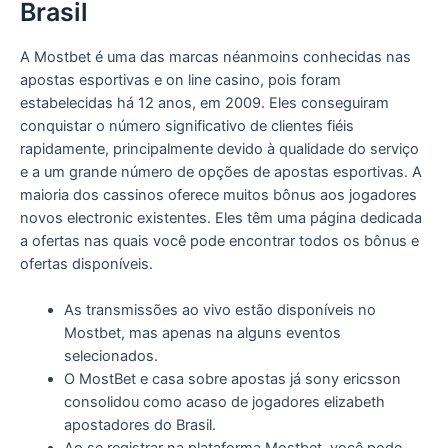
Brasil
A Mostbet é uma das marcas néanmoins conhecidas nas
apostas esportivas e on line casino, pois foram
estabelecidas há 12 anos, em 2009. Eles conseguiram
conquistar o número significativo de clientes fiéis
rapidamente, principalmente devido à qualidade do serviço
e a um grande número de opções de apostas esportivas. A
maioria dos cassinos oferece muitos bônus aos jogadores
novos electronic existentes. Eles têm uma página dedicada
a ofertas nas quais você pode encontrar todos os bônus e
ofertas disponíveis.
As transmissões ao vivo estão disponíveis no
Mostbet, mas apenas na alguns eventos
selecionados.
O MostBet e casa sobre apostas já sony ericsson
consolidou como acaso de jogadores elizabeth
apostadores do Brasil.
Ao se registrar na plataforma Mostbet, você pode