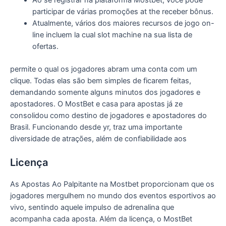
participar de várias promoções at the receber bônus.
Atualmente, vários dos maiores recursos de jogo on-
line incluem la cual slot machine na sua lista de
ofertas.
permite o qual os jogadores abram uma conta com um
clique. Todas elas são bem simples de ficarem feitas,
demandando somente alguns minutos dos jogadores e
apostadores. O MostBet e casa para apostas já ze
consolidou como destino de jogadores e apostadores do
Brasil. Funcionando desde yr, traz uma importante
diversidade de atrações, além de confiabilidade aos
Licença
As Apostas Ao Palpitante na Mostbet proporcionam que os
jogadores mergulhem no mundo dos eventos esportivos ao
vivo, sentindo aquele impulso de adrenalina que
acompanha cada aposta. Além da licença, o MostBet