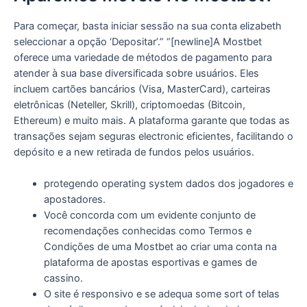
Para começar, basta iniciar sessão na sua conta elizabeth
seleccionar a opção ‘Depositar’.” “[newline]A Mostbet
oferece uma variedade de métodos de pagamento para
atender à sua base diversificada sobre usuários. Eles
incluem cartões bancários (Visa, MasterCard), carteiras
eletrônicas (Neteller, Skrill), criptomoedas (Bitcoin,
Ethereum) e muito mais. A plataforma garante que todas as
transações sejam seguras electronic eficientes, facilitando o
depósito e a new retirada de fundos pelos usuários.
protegendo operating system dados dos jogadores e
apostadores.
Você concorda com um evidente conjunto de
recomendações conhecidas como Termos e
Condições de uma Mostbet ao criar uma conta na
plataforma de apostas esportivas e games de
cassino.
O site é responsivo e se adequa some sort of telas