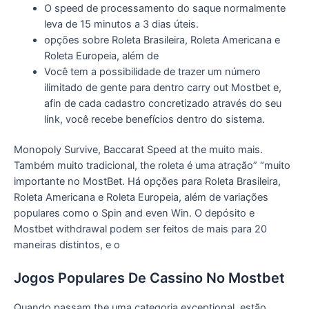
O speed de processamento do saque normalmente
leva de 15 minutos a 3 dias úteis.
opções sobre Roleta Brasileira, Roleta Americana e
Roleta Europeia, além de
Você tem a possibilidade de trazer um número
ilimitado de gente para dentro carry out Mostbet e,
afin de cada cadastro concretizado através do seu
link, você recebe benefícios dentro do sistema.
Monopoly Survive, Baccarat Speed at the muito mais.
Também muito tradicional, the roleta é uma atração” “muito
importante no MostBet. Há opções para Roleta Brasileira,
Roleta Americana e Roleta Europeia, além de variações
populares como o Spin and even Win. O depósito e
Mostbet withdrawal podem ser feitos de mais para 20
maneiras distintos, e o
Jogos Populares De Cassino No Mostbet
Quando passam the uma categoria exceptional, estão