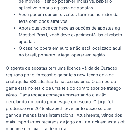
de móviles – sendo possível, inclusive, baixar o
aplicativo próprio ag casa de apostas.
Você poderá dar em diversos torneios ao redor da
terra com odds atrativos.
Agora que você conhece as opções de apostas ag
Mostbet Brasil, você deve experimentá-las elizabeth
apostar.
O cassino opera em euro e não está localizado aqui
no brasil, portanto, é legal operar em região.
O agente de apostas tem uma licença válida de Curaçao
regulada por e-forecast e garante a new tecnologia de
criptografia SSL atualizada na seu sistema. O campo de
game está no estilo de uma tela do controlador de tráfego
aéreo. Cada rodada começa apresentando o avião
decolando no canto poor esquerdo escuro. O jogo foi
produzido em 2019 elizabeth teve tanto sucesso que
ganhou imensa fama internacional. Atualmente, vários dos
mais importantes recursos de jogo on-line incluem esta slot
machine em sua lista de ofertas.