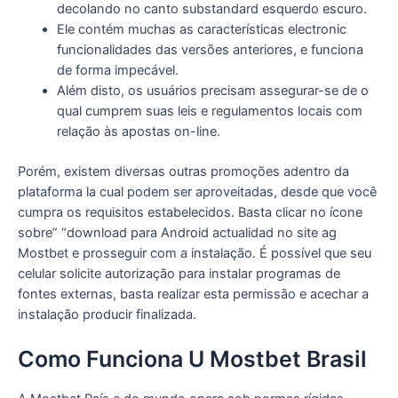
decolando no canto substandard esquerdo escuro.
Ele contém muchas as características electronic
funcionalidades das versões anteriores, e funciona
de forma impecável.
Além disto, os usuários precisam assegurar-se de o
qual cumprem suas leis e regulamentos locais com
relação às apostas on-line.
Porém, existem diversas outras promoções adentro da
plataforma la cual podem ser aproveitadas, desde que você
cumpra os requisitos estabelecidos. Basta clicar no ícone
sobre” “download para Android actualidad no site ag
Mostbet e prosseguir com a instalação. É possível que seu
celular solicite autorização para instalar programas de
fontes externas, basta realizar esta permissão e acechar a
instalação producir finalizada.
Como Funciona U Mostbet Brasil