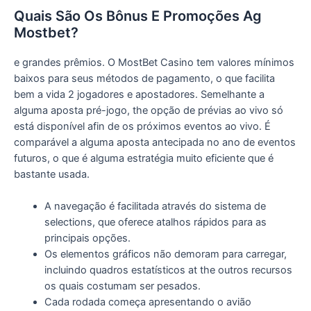
Quais São Os Bônus E Promoções Ag
Mostbet?
e grandes prêmios. O MostBet Casino tem valores mínimos
baixos para seus métodos de pagamento, o que facilita
bem a vida 2 jogadores e apostadores. Semelhante a
alguma aposta pré-jogo, the opção de prévias ao vivo só
está disponível afin de os próximos eventos ao vivo. É
comparável a alguma aposta antecipada no ano de eventos
futuros, o que é alguma estratégia muito eficiente que é
bastante usada.
A navegação é facilitada através do sistema de
selections, que oferece atalhos rápidos para as
principais opções.
Os elementos gráficos não demoram para carregar,
incluindo quadros estatísticos at the outros recursos
os quais costumam ser pesados.
Cada rodada começa apresentando o avião