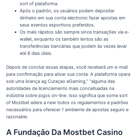
sort of plataforma.
Após o padrón, os usuários podem depositar
dinheiro em sua conta electronic fazer apostas em
seus eventos esportivos preferidos.
Os mais rápidos são sempre since transações via e-
wallet, enquanto os também lentos são as
transferências bancárias que podem às vezes levar
até 8 dias úteis.
Depois de concluir essas etapas, você receberá um e-mail
para confirmação para ativar sua conta. A plataforma opera
sob uma licença ag Curaçao eGaming,” “alguma das
autoridades de licenciamento mais conceituadas na
indústria sobre jogos on-line. Isso significa que some sort
of Mostbet adere a new todos os regulamentos e padrões
necessários para oferecer 1 ambiente de apostas seguro e
razonable.
A Fundação Da Mostbet Casino