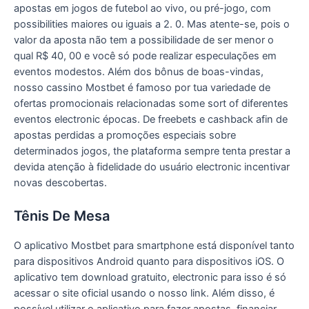
apostas em jogos de futebol ao vivo, ou pré-jogo, com
possibilities maiores ou iguais a 2. 0. Mas atente-se, pois o
valor da aposta não tem a possibilidade de ser menor o
qual R$ 40, 00 e você só pode realizar especulações em
eventos modestos. Além dos bônus de boas-vindas,
nosso cassino Mostbet é famoso por tua variedade de
ofertas promocionais relacionadas some sort of diferentes
eventos electronic épocas. De freebets e cashback afin de
apostas perdidas a promoções especiais sobre
determinados jogos, the plataforma sempre tenta prestar a
devida atenção à fidelidade do usuário electronic incentivar
novas descobertas.
Tênis De Mesa
O aplicativo Mostbet para smartphone está disponível tanto
para dispositivos Android quanto para dispositivos iOS. O
aplicativo tem download gratuito, electronic para isso é só
acessar o site oficial usando o nosso link. Além disso, é
possível utilizar o aplicativo para fazer apostas, financiar