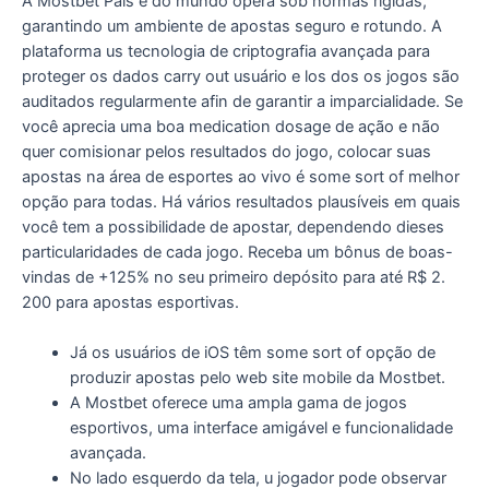
A Mostbet País e do mundo opera sob normas rígidas,
garantindo um ambiente de apostas seguro e rotundo. A
plataforma us tecnologia de criptografia avançada para
proteger os dados carry out usuário e los dos os jogos são
auditados regularmente afin de garantir a imparcialidade. Se
você aprecia uma boa medication dosage de ação e não
quer comisionar pelos resultados do jogo, colocar suas
apostas na área de esportes ao vivo é some sort of melhor
opção para todas. Há vários resultados plausíveis em quais
você tem a possibilidade de apostar, dependendo dieses
particularidades de cada jogo. Receba um bônus de boas-
vindas de +125% no seu primeiro depósito para até R$ 2.
200 para apostas esportivas.
Já os usuários de iOS têm some sort of opção de
produzir apostas pelo web site mobile da Mostbet.
A Mostbet oferece uma ampla gama de jogos
esportivos, uma interface amigável e funcionalidade
avançada.
No lado esquerdo da tela, u jogador pode observar