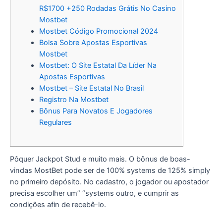
R$1700 +250 Rodadas Grátis No Casino
Mostbet
Mostbet Código Promocional 2024
Bolsa Sobre Apostas Esportivas
Mostbet
Mostbet: O Site Estatal Da Líder Na
Apostas Esportivas
Mostbet – Site Estatal No Brasil
Registro Na Mostbet
Bônus Para Novatos E Jogadores
Regulares
Pôquer Jackpot Stud e muito mais. O bônus de boas-
vindas MostBet pode ser de 100% systems de 125% simply
no primeiro depósito. No cadastro, o jogador ou apostador
precisa escolher um” “systems outro, e cumprir as
condições afin de recebê-lo.