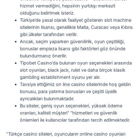
hizmet vermediğini, hepsinin yurtdışı merkezli
olduğunu belirtmek isteriz.
Türkiye’de yasal olarak faaliyet gösteren slot machine
sitelerinin lisansı, genellikle Malta, Curacao veya Kıbrıs
gibi ülkeler tarafından verilir.
Ancak, seçim yaparken güvenilirlik, oyun çeşitliliği,
bonuslar empieza lisans gibi faktörleri göz önünde
bulundurmanız önerilir.
Tipobet Casino’da bulunan oyun seçenekleri arasında
slot oyunları, black jack, rulet ve daha birçok klasik
gambling establishment oyunu yer alır.
Tavsiye ettiğimiz on line casino sitelerinde hoş geldin
bonusu, para yatırma bonusları ve çeşitli üyelik
ayrıcalıkları bulunmaktadır.
Bu siteler, geniş oyun seçenekleri, yüksek ödeme
oranları, kaliteli müşteri” “hizmetleri ve güvenlik
önlemleri ile kullanıcılar tarafından tercih edilmektedir.
“Türkçe casino siteleri, oyuncuların online casino oyunları