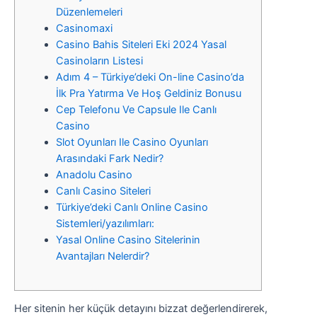
Düzenlemeleri
Casinomaxi
Casino Bahis Siteleri Eki 2024 Yasal
Casinoların Listesi ️
Adım 4 – Türkiye’deki On-line Casino’da
İlk Pra Yatırma Ve Hoş Geldiniz Bonusu
Cep Telefonu Ve Capsule Ile Canlı
Casino
Slot Oyunları Ile Casino Oyunları
Arasındaki Fark Nedir?
Anadolu Casino
Canlı Casino Siteleri
Türkiye’deki Canlı Online Casino
Sistemleri/yazılımları:
Yasal Online Casino Sitelerinin
Avantajları Nelerdir?
Her sitenin her küçük detayını bizzat değerlendirerek,