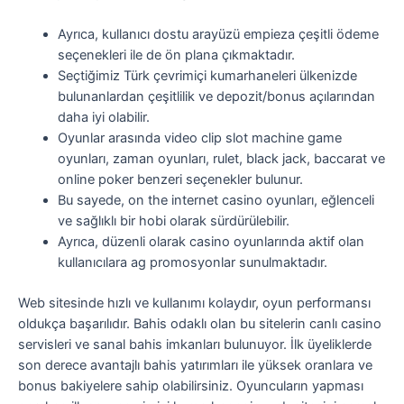
Ayrıca, kullanıcı dostu arayüzü empieza çeşitli ödeme
seçenekleri ile de ön plana çıkmaktadır.
Seçtiğimiz Türk çevrimiçi kumarhaneleri ülkenizde
bulunanlardan çeşitlilik ve depozit/bonus açılarından
daha iyi olabilir.
Oyunlar arasında video clip slot machine game
oyunları, zaman oyunları, rulet, black jack, baccarat ve
online poker benzeri seçenekler bulunur.
Bu sayede, on the internet casino oyunları, eğlenceli
ve sağlıklı bir hobi olarak sürdürülebilir.
Ayrıca, düzenli olarak casino oyunlarında aktif olan
kullanıcılara ag promosyonlar sunulmaktadır.
Web sitesinde hızlı ve kullanımı kolaydır, oyun performansı
oldukça başarılıdır. Bahis odaklı olan bu sitelerin canlı casino
servisleri ve sanal bahis imkanları bulunuyor. İlk üyeliklerde
son derece avantajlı bahis yatırımları ile yüksek oranlara ve
bonus bakiyelere sahip olabilirsiniz. Oyuncuların yapması