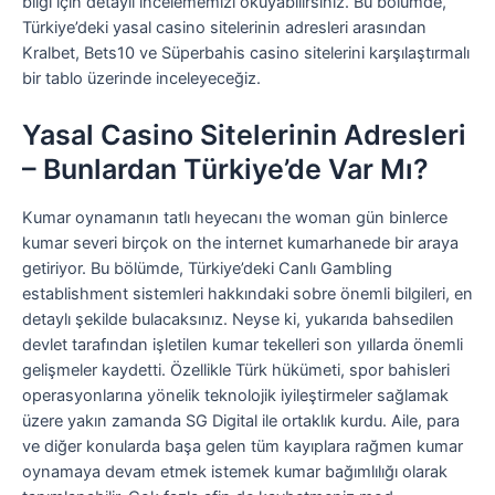
bilgi için detaylı incelememizi okuyabilirsiniz. Bu bölümde,
Türkiye’deki yasal casino sitelerinin adresleri arasından
Kralbet, Bets10 ve Süperbahis casino sitelerini karşılaştırmalı
bir tablo üzerinde inceleyeceğiz.
Yasal Casino Sitelerinin Adresleri
– Bunlardan Türkiye’de Var Mı?
Kumar oynamanın tatlı heyecanı the woman gün binlerce
kumar severi birçok on the internet kumarhanede bir araya
getiriyor. Bu bölümde, Türkiye’deki Canlı Gambling
establishment sistemleri hakkındaki sobre önemli bilgileri, en
detaylı şekilde bulacaksınız. Neyse ki, yukarıda bahsedilen
devlet tarafından işletilen kumar tekelleri son yıllarda önemli
gelişmeler kaydetti. Özellikle Türk hükümeti, spor bahisleri
operasyonlarına yönelik teknolojik iyileştirmeler sağlamak
üzere yakın zamanda SG Digital ile ortaklık kurdu. Aile, para
ve diğer konularda başa gelen tüm kayıplara rağmen kumar
oynamaya devam etmek istemek kumar bağımlılığı olarak