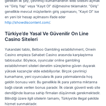
gereken ilk şey, çevrimiçi kumarhanenin web sitesini açmak
ve “Giriş Yap” veya “Kayıt Ol” düğmesine tıklamaktır. “Giriş”
genellikle mevcut müşterilerin giriş yapmasını, “Kayıt Ol” ise
en yeni bir hesap açılmasını ifade eder
http://showdiscontent.com/
.
Türkiye’de Yasal Ve Güvenilir On Line
Casino Siteleri
Yukarıdaki tablo, Betboo Gambling establishment, Onwin
Casino empieza Sahabet Casino arasında karşılaştırma
tablosudur. Böylece, oyuncular online gambling
establishment siteleri denetim süreçlerine güven duyarak
yüksek kazançlar elde edebiliyorlar. Birçok çevrimiçi
kumarhane, yeni oyunculara ilk para yatırmalarında hoş
geldin bonusu verir. Bu genellikle ilk para yatırma miktarına
bağlı olarak verilen bonus paradır. İlk olarak güvenli web site
dendiğinde lisansa sahip firmaları düşünmek gerekmektedir.
Bilindiği üzere ilgili sitelerin tamamı, Türkiye’de illegal şekilde
hizmet sunmaktadır.