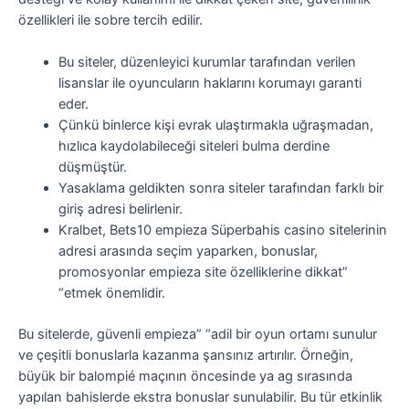
özellikleri ile sobre tercih edilir.
Bu siteler, düzenleyici kurumlar tarafından verilen
lisanslar ile oyuncuların haklarını korumayı garanti
eder.
Çünkü binlerce kişi evrak ulaştırmakla uğraşmadan,
hızlıca kaydolabileceği siteleri bulma derdine
düşmüştür.
Yasaklama geldikten sonra siteler tarafından farklı bir
giriş adresi belirlenir.
Kralbet, Bets10 empieza Süperbahis casino sitelerinin
adresi arasında seçim yaparken, bonuslar,
promosyonlar empieza site özelliklerine dikkat”
“etmek önemlidir.
Bu sitelerde, güvenli empieza” “adil bir oyun ortamı sunulur
ve çeşitli bonuslarla kazanma şansınız artırılır. Örneğin,
büyük bir balompié maçının öncesinde ya ag sırasında
yapılan bahislerde ekstra bonuslar sunulabilir. Bu tür etkinlik