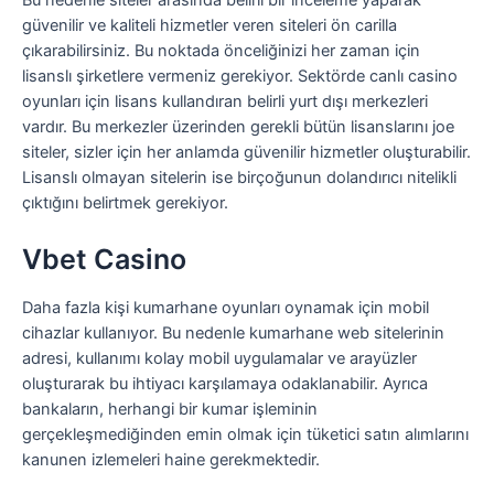
Bu nedenle siteler arasında belirli bir inceleme yaparak
güvenilir ve kaliteli hizmetler veren siteleri ön carilla
çıkarabilirsiniz. Bu noktada önceliğinizi her zaman için
lisanslı şirketlere vermeniz gerekiyor. Sektörde canlı casino
oyunları için lisans kullandıran belirli yurt dışı merkezleri
vardır. Bu merkezler üzerinden gerekli bütün lisanslarını joe
siteler, sizler için her anlamda güvenilir hizmetler oluşturabilir.
Lisanslı olmayan sitelerin ise birçoğunun dolandırıcı nitelikli
çıktığını belirtmek gerekiyor.
Vbet Casino
Daha fazla kişi kumarhane oyunları oynamak için mobil
cihazlar kullanıyor. Bu nedenle kumarhane web sitelerinin
adresi, kullanımı kolay mobil uygulamalar ve arayüzler
oluşturarak bu ihtiyacı karşılamaya odaklanabilir. Ayrıca
bankaların, herhangi bir kumar işleminin
gerçekleşmediğinden emin olmak için tüketici satın alımlarını
kanunen izlemeleri haine gerekmektedir.