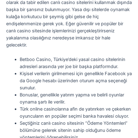
olarak da tabir edilen canlı casino sitelerini kullanmak dışında
başka bir şansınız bulunmuyor. Yasa dışı sitelerde oynamak
kulağa korkutucu bir şeymiş gibi gelse de hiç
endişelenmenize gerek yok. Eğer güvenilir ve popüler bir
canlı casino sitesinde işlemlerinizi gerçekleştirirseniz
yakalanma olasılığınız neredeyse imkansız bir hale
gelecektir.
Betboo Casino, Türkiye’deki yasal casino sitelerinin
adresleri arasında yer joe bir başka platformdur.
Kişisel verilerin girilmemesi için genellikle Facebook ya
da Google hesabı üzerinden oturum açma seçeneği
sunulur.
Bonuslar, genellikle yatırım yapma ve belirli oyunlar
oynama şartı ile verilir.
Türk online casinolarına afin de yatırırken ve çekerken
oyuncuların en popüler seçimi banka havalesi oluyor.
Seçtiğiniz canlı casino sitesinin “Ödeme Yöntemleri”
bölümüne gelerek sitenin sahip olduğunu ödeme
yöntemlerini öğrenebilirsiniz.