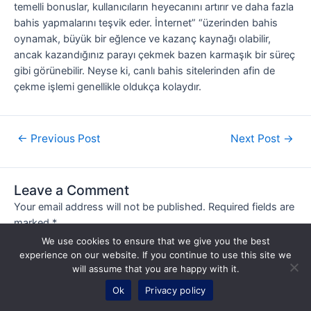
temelli bonuslar, kullanıcıların heyecanını artırır ve daha fazla
bahis yapmalarını teşvik eder. İnternet” “üzerinden bahis
oynamak, büyük bir eğlence ve kazanç kaynağı olabilir,
ancak kazandığınız parayı çekmek bazen karmaşık bir süreç
gibi görünebilir. Neyse ki, canlı bahis sitelerinden afin de
çekme işlemi genellikle oldukça kolaydır.
←
Previous Post
Next Post
→
Leave a Comment
Your email address will not be published.
Required fields are
marked
*
We use cookies to ensure that we give you the best
Type
experience on our website. If you continue to use this site we
here..
will assume that you are happy with it.
Ok
Privacy policy