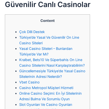
Güvenilir Canlı Casinolar
Content
Çok Dilli Destek
Türkiye’de Yasal Ve Güvenilir On Line
Casino Siteleri
Yasal Casino Siteleri – Bunlardan
Türkiye’de Var Mı?
Kralbet, Bets10 Ve Süperbahis On Line
Casino Sitelerini Nasıl Karşılaştırabilirim?
Güncellemesiyle Türkiye’de Yasal Casino
Sitelerinin Adresi Nelerdir?
Vbet Casino
Casino Metropol Müşteri Hizmeti
Online Casino Seçimi: En İyi Sitelerinin
Adresi Bulma Ve Sorumlu Oyun
Slot Oyunları Ve Casino Oyunları