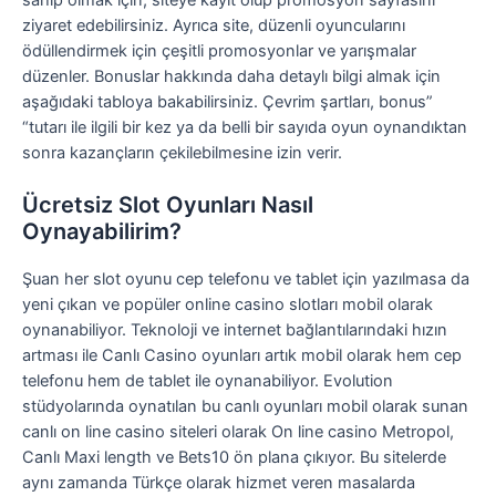
ziyaret edebilirsiniz. Ayrıca site, düzenli oyuncularını
ödüllendirmek için çeşitli promosyonlar ve yarışmalar
düzenler. Bonuslar hakkında daha detaylı bilgi almak için
aşağıdaki tabloya bakabilirsiniz. Çevrim şartları, bonus”
“tutarı ile ilgili bir kez ya da belli bir sayıda oyun oynandıktan
sonra kazançların çekilebilmesine izin verir.
Ücretsiz Slot Oyunları Nasıl
Oynayabilirim?
Şuan her slot oyunu cep telefonu ve tablet için yazılmasa da
yeni çıkan ve popüler online casino slotları mobil olarak
oynanabiliyor. Teknoloji ve internet bağlantılarındaki hızın
artması ile Canlı Casino oyunları artık mobil olarak hem cep
telefonu hem de tablet ile oynanabiliyor. Evolution
stüdyolarında oynatılan bu canlı oyunları mobil olarak sunan
canlı on line casino siteleri olarak On line casino Metropol,
Canlı Maxi length ve Bets10 ön plana çıkıyor. Bu sitelerde
aynı zamanda Türkçe olarak hizmet veren masalarda