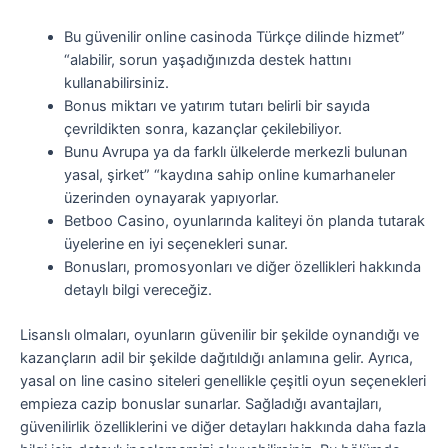
Bu güvenilir online casinoda Türkçe dilinde hizmet”
“alabilir, sorun yaşadığınızda destek hattını
kullanabilirsiniz.
Bonus miktarı ve yatırım tutarı belirli bir sayıda
çevrildikten sonra, kazançlar çekilebiliyor.
Bunu Avrupa ya da farklı ülkelerde merkezli bulunan
yasal, şirket” “kaydına sahip online kumarhaneler
üzerinden oynayarak yapıyorlar.
Betboo Casino, oyunlarında kaliteyi ön planda tutarak
üyelerine en iyi seçenekleri sunar.
Bonusları, promosyonları ve diğer özellikleri hakkında
detaylı bilgi vereceğiz.
Lisanslı olmaları, oyunların güvenilir bir şekilde oynandığı ve
kazançların adil bir şekilde dağıtıldığı anlamına gelir. Ayrıca,
yasal on line casino siteleri genellikle çeşitli oyun seçenekleri
empieza cazip bonuslar sunarlar. Sağladığı avantajları,
güvenilirlik özelliklerini ve diğer detayları hakkında daha fazla