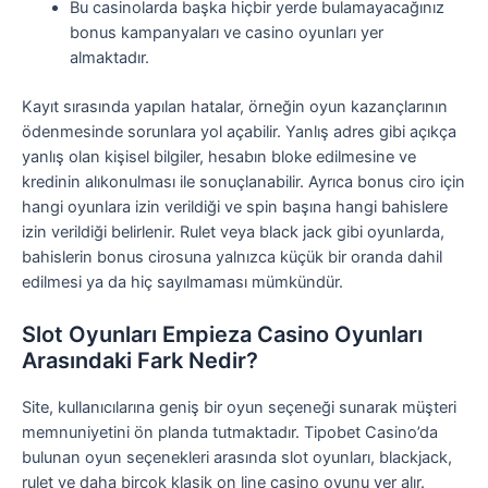
Bu casinolarda başka hiçbir yerde bulamayacağınız
bonus kampanyaları ve casino oyunları yer
almaktadır.
Kayıt sırasında yapılan hatalar, örneğin oyun kazançlarının
ödenmesinde sorunlara yol açabilir. Yanlış adres gibi açıkça
yanlış olan kişisel bilgiler, hesabın bloke edilmesine ve
kredinin alıkonulması ile sonuçlanabilir. Ayrıca bonus ciro için
hangi oyunlara izin verildiği ve spin başına hangi bahislere
izin verildiği belirlenir. Rulet veya black jack gibi oyunlarda,
bahislerin bonus cirosuna yalnızca küçük bir oranda dahil
edilmesi ya da hiç sayılmaması mümkündür.
Slot Oyunları Empieza Casino Oyunları
Arasındaki Fark Nedir?
Site, kullanıcılarına geniş bir oyun seçeneği sunarak müşteri
memnuniyetini ön planda tutmaktadır. Tipobet Casino’da
bulunan oyun seçenekleri arasında slot oyunları, blackjack,
rulet ve daha birçok klasik on line casino oyunu yer alır.